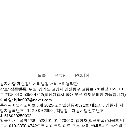
목록
로그인
PC버전
공지사항
개인정보처리방침
서비스이용약관
상호: 잡플랫폼, 주소: 경기도 고양시 일산동구 고봉로678번길 155, 101
호 전화: 010-5350-4742(회원가입시 장애,오류,결제문의만 가능합니다)
이메일: hjlim007@naver.com
통신판매업신고번호 : 제 2025-고양일산동-0371호 대표자 : 임현자, 사
업자등록번호 : 122-38-62390 , 직업정보제공사업신고번호 :
J1518020250002
임금안내 : 국민은행 : 522301-01-429040, 임현자(잡플랫폼) 입금후 반
드시 010-5350-4742으로 사이트명,이름 또는 상호 보내주시면 승인해드