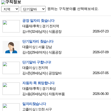
구직정보
원하는 구직분야를 선택해보세요.
공장 일자리 찾습니다
대졸재/후학
경기 전지역
2026-07-23
김○우
(32세/남자)
|
식품공장
단기일자리 찾습니다
대졸이상
서울 강남
2026-07-09
김○정
(29세/여자)
|
식품공장
단기알바 구합니다!
대졸이상
전지역
2026-07-05
김○준
(28세/남자)
|
공장알바
자동차 쪽 희망합니다
대졸재/후학
경기 화성
2026-06-30
김○용
(20세/남자)
|
자동차부품
일자리찾습니다
고졸이상
인천 서구