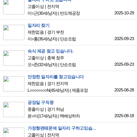
고졸이상
전지역
2025-10-29
이○근
(30세/남자)
|
반도체공장
일자리 찾기
제한없음
경기 부천
2025-09-23
이○홍
(35세/남자)
|
단순조립
숙식 제공 찾고 있습니다.
고졸이상
충북 청주
2025-09-23
오○준
(32세/남자)
|
단순조립
안정한 일자리를 찾고있습니다
제한없음
경기 전지역
2025-08-28
L○○○○○○○○N
(45세/남자)
|
제품포장
공장일 구직중
중졸이상
경기 하남
2025-08-18
윤○이
(17세/남자)
|
택배상하차
가정형편때문에 일자리 구하고있습니다
고졸이상
전지역