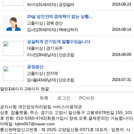
2024-08-23
박○이
(31세/여자)
|
공장알바
20살 성인인데 경제력이 없는 상황이라 한 달정도 일 할 수 있는 간단하고 오래 일해서 돈 버는 알바를 찾고 있습니다
고졸이상
경북 경산
2024-08-14
김○진
(20세/여자)
|
택배상하차
성실하게 끈기있게 잘할수있습니다
대졸이상
경기 파주
2024-08-09
이○진
(30세/남자)
|
단순조립
공장생산
고졸이상
전지역
2024-07-31
임○율
(43세/남자)
|
단순조립
열린
1
페이지
2
페이지
맨끝
목록
로그인
PC버전
공지사항
개인정보처리방침
서비스이용약관
상호: 잡플랫폼, 주소: 경기도 고양시 일산동구 고봉로678번길 155, 101
호 전화: 010-5350-4742(회원가입시 장애,오류,결제문의만 가능합니다)
이메일: hjlim007@naver.com
통신판매업신고번호 : 제 2025-고양일산동-0371호 대표자 : 임현자, 사