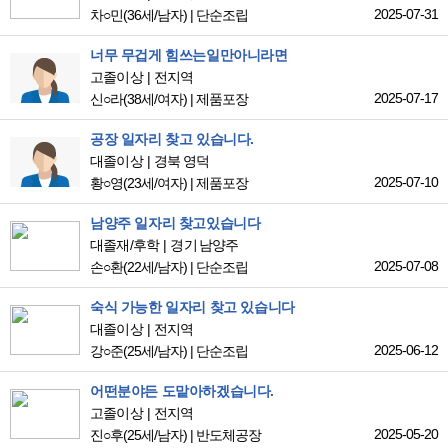
2025-07-31
차○민
(36세/남자)
|
단순조립
너무 무겁게 힘쓰는일만아니라면
고졸이상
전지역
2025-07-17
신○라
(38세/여자)
|
제품포장
공장 일자리 찾고 있습니다.
대졸이상
경북 영덕
2025-07-10
황○영
(23세/여자)
|
제품포장
남양주 일자리 찾고있습니다
대졸재/후학
경기 남양주
2025-07-08
손○환
(22세/남자)
|
단순조립
숙식 가능한 일자리 찾고 있습니다
대졸이상
전지역
2025-06-12
강○준
(25세/남자)
|
단순조립
어떤분야든 도맡아하겠습니다.
고졸이상
전지역
2025-05-20
진○후
(25세/남자)
|
반도체공장