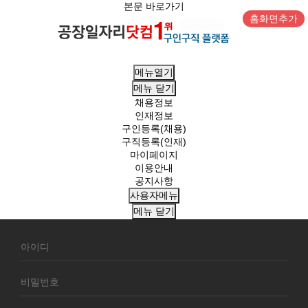
본문 바로가기
홈화면추가
메뉴열기
메뉴
닫기
채용정보
인재정보
구인등록(채용)
구직등록(인재)
마이페이지
이용안내
공지사항
사용자메뉴
메뉴
닫기
회
원
로
그
인