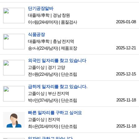
단기공장알바
대졸재/후학
경남 창원
2026-01-08
이○림
(24세/여자)
|
품질검사
식품공장
대졸재/후학
충남 전지역
2025-12-21
송○나
(22세/남자)
|
제품포장
외국인 일자리를 찾고 있습니다
고졸이상
경기 고양
2025-12-15
전○원
(22세/남자)
|
단순조립
급하게 일자리를 찾고 있습니다.
고졸이상
부산 전지역
2025-11-18
박○민
(37세/남자)
|
단순조립
빠른 일자리를 구하고 싶어요
고졸이상
전지역
2025-11-18
최○은
(31세/여자)
|
단순조립
일자리 구하고 있습니다