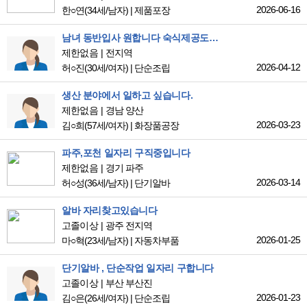
2026-06-16
한○연
(34세/남자)
|
제품포장
남녀 동반입사 원합니다 숙식제공도 구합니다!
제한없음
전지역
2026-04-12
허○진
(30세/여자)
|
단순조립
생산 분야에서 일하고 싶습니다.
제한없음
경남 양산
2026-03-23
김○희
(57세/여자)
|
화장품공장
파주,포천 일자리 구직중입니다
제한없음
경기 파주
2026-03-14
허○성
(36세/남자)
|
단기알바
알바 자리찾고있습니다
고졸이상
광주 전지역
2026-01-25
마○혁
(23세/남자)
|
자동차부품
단기알바 , 단순작업 일자리 구합니다
고졸이상
부산 부산진
2026-01-23
김○은
(26세/여자)
|
단순조립