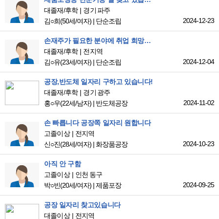
대졸재/후학
경기 파주
2024-12-23
김○희
(50세/여자)
|
단순조립
손재주가 필요한 분야에 취업 희망합니다.
대졸재/후학
전지역
2024-12-04
김○유
(23세/여자)
|
단순조립
공장,반도체 일자리 구하고 있습니다!
대졸재/후학
경기 광주
2024-11-02
홍○우
(22세/남자)
|
반도체공장
손 빠릅니다 공장쪽 일자리 원합니다
고졸이상
전지역
2024-10-23
신○진
(28세/여자)
|
화장품공장
아직 안 구함
고졸이상
인천 동구
2024-09-25
박○빈
(20세/여자)
|
제품포장
공장 일자리 찾고있습니다
대졸이상
전지역