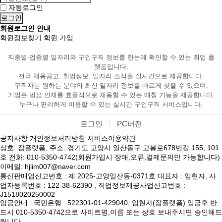
자동로그인
회원로그인 안내
회원정보찾기
회원 가입
직종별·업종별 일자리와 구인구직 정보를 한눈에 확인할 수 있는 취업 플
랫폼입니다.
전국 채용공고, 취업정보, 일자리 소식을 실시간으로 제공합니다.
구직자는 원하는 분야의 최신 일자리 정보를 빠르게 찾을 수 있으며,
기업은 필요 인재를 효율적으로 채용할 수 있는 매칭 기능을 제공합니다.
누구나 편리하게 이용할 수 있는 실시간 구인구직 서비스입니다.
로그인
PC버전
공지사항
개인정보처리방침
서비스이용약관
상호: 잡플랫폼, 주소: 경기도 고양시 일산동구 고봉로678번길 155, 101
호 전화: 010-5350-4742(회원가입시 장애,오류,결제문의만 가능합니다)
이메일: hjlim007@naver.com
통신판매업신고번호 : 제 2025-고양일산동-0371호 대표자 : 임현자, 사
업자등록번호 : 122-38-62390 , 직업정보제공사업신고번호 :
J1518020250002
임금안내 : 국민은행 : 522301-01-429040, 임현자(잡플랫폼) 입금후 반
드시 010-5350-4742으로 사이트명,이름 또는 상호 보내주시면 승인해드
립니다