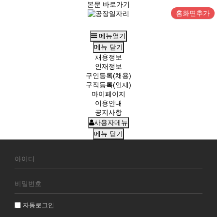
본문 바로가기
홈화면추가
메뉴열기
메뉴
닫기
채용정보
인재정보
구인등록(채용)
구직등록(인재)
마이페이지
이용안내
공지사항
사용자메뉴
메뉴
닫기
회
원
로
그
인
자동로그인