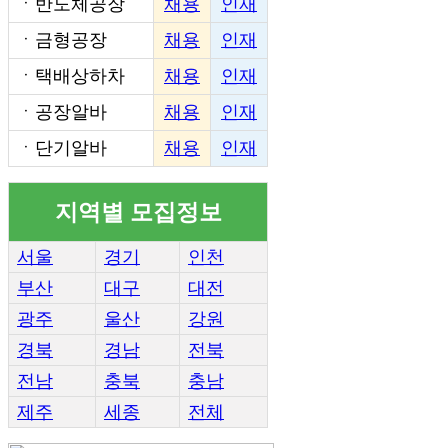
ㆍ
반도체공장
채용
인재
ㆍ
금형공장
채용
인재
ㆍ
택배상하차
채용
인재
ㆍ
공장알바
채용
인재
ㆍ
단기알바
채용
인재
지역별 모집정보
서울
경기
인천
부산
대구
대전
광주
울산
강원
경북
경남
전북
전남
충북
충남
제주
세종
전체