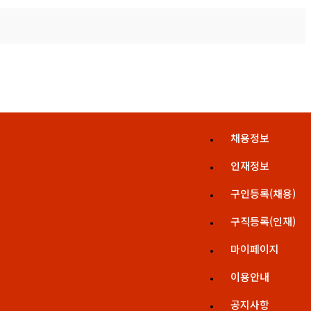
채용정보
인재정보
구인등록(채용)
구직등록(인재)
마이페이지
이용안내
공지사항