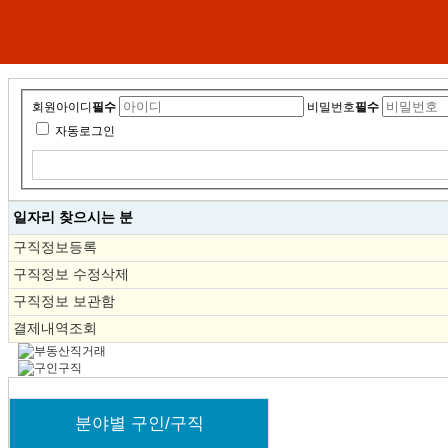
회원아이디
필수
비밀번호
필수
자동로그인
일자리 찾으시는 분
구직정보등록
구직정보 수정삭제
구직정보 보관함
결제내역조회
분야별 구인/구직