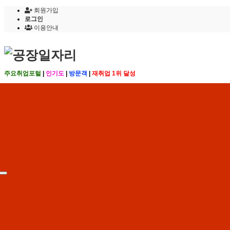
회원가입
로그인
이용안내
주요취업포털
|
인기도
|
방문객
|
재취업 1위 달성