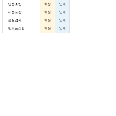
ㆍ
단순조립
채용
인재
ㆍ
제품포장
채용
인재
ㆍ
품질검사
채용
인재
ㆍ
핸드폰조립
채용
인재
ㆍ
자동차부품
채용
인재
ㆍ
금형사출
채용
인재
ㆍ
화장품공장
채용
인재
ㆍ
식품공장
채용
인재
ㆍ
가구공장
채용
인재
ㆍ
봉재공장
채용
인재
ㆍ
신발공장
채용
인재
ㆍ
반도체공장
채용
인재
ㆍ
금형공장
채용
인재
ㆍ
택배상하차
채용
인재