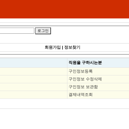
회원가입
|
정보찾기
직원을
구하시는분
구인정보등록
구인정보 수정삭제
구인정보 보관함
결제내역조회